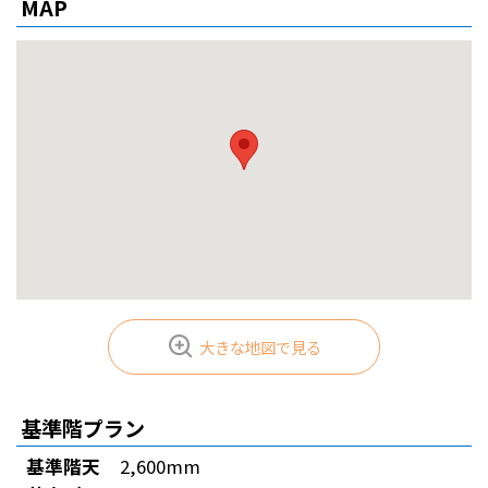
MAP
24時間入退館可能
コンビニエンスストア
車椅子用エレベーター有
有人警備
ドラッグストア
車椅子用トイレ有
機械警備
貸会議室有
喫煙コーナー有
大きな地図で見る
基準階プラン
基準階天
2,600mm