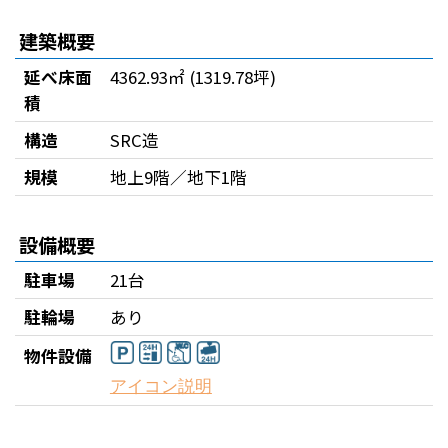
建築概要
延べ床面
4362.93㎡ (1319.78坪)
積
構造
SRC造
規模
地上9階／地下1階
設備概要
駐車場
21台
駐輪場
あり
物件設備
アイコン説明
飲食店併設
駐車場有