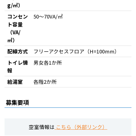
g/㎡）
コンセン
50～70VA/㎡
ト容量
（VA/
㎡）
配線方式
フリーアクセスフロア（H=100mm）
トイレ情
男女各1か所
報
給湯室
各階2か所
募集要項
空室情報は
こちら（外部リンク）