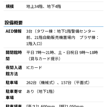
規模
地上34階、地下4階
設備概要
AED情報
3台（タワー棟：地下1階警備センター
前、21階自動販売機置場内 プラザ棟：
1階入口）
開閉館時
平日 7時～21時、土・日祝日 9時～18時
間
（貸与カード提示）
夜間入退
ICカード
館方法
駐車場
262台（機械式）、157台（平面式）
駐車寄せ
あり（地下1階）
車場
駐車場車
[高さ]1,600mm [幅]2,050mm