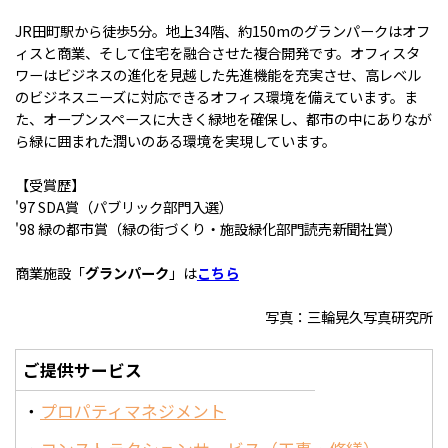
JR田町駅から徒歩5分。地上34階、約150mのグランパークはオフ
ィスと商業、そして住宅を融合させた複合開発です。オフィスタ
ワーはビジネスの進化を見越した先進機能を充実させ、高レベル
のビジネスニーズに対応できるオフィス環境を備えています。ま
た、オープンスペースに大きく緑地を確保し、都市の中にありなが
ら緑に囲まれた潤いのある環境を実現しています。
【受賞歴】
'97 SDA賞（パブリック部門入選）
'98 緑の都市賞（緑の街づくり・施設緑化部門読売新聞社賞）
商業施設「
グランパーク
」は
こちら
写真：三輪晃久写真研究所
ご提供サービス
プロパティマネジメント