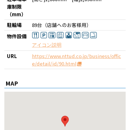
庫制限
（mm）
駐輪場
89台（店舗へのお客様用）
物件設備
アイコン説明
飲食店併設
駐車場有
URL
https://www.nttud.co.jp/business/offic
e/detail/id/90.html
24時間入退館可能
コンビニエンスストア
車椅子用エレベーター有
有人警備
MAP
ドラッグストア
車椅子用トイレ有
機械警備
貸会議室有
喫煙コーナー有