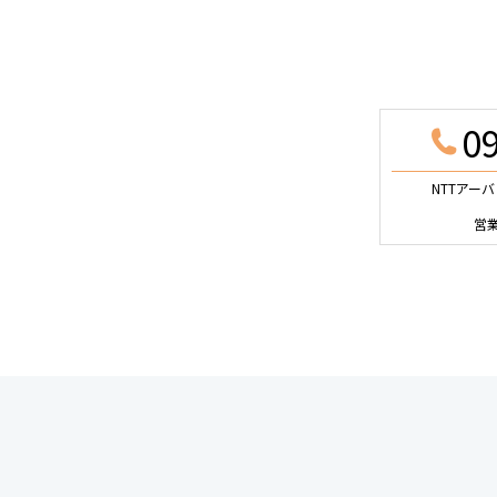
0
NTTア
営業