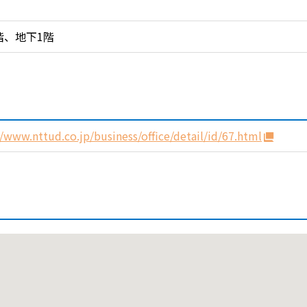
階、地下1階
//www.nttud.co.jp/business/office/detail/id/67.html