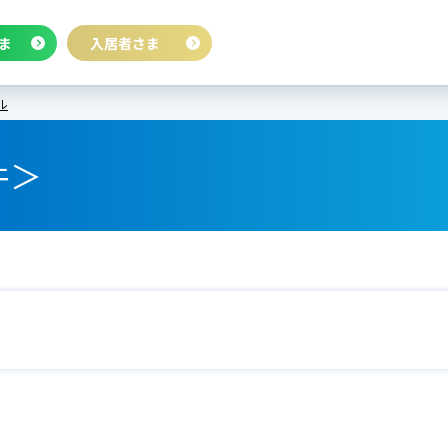
ま
入居者さま
ル
件＞