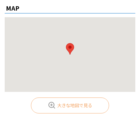
MAP
24時間入退館可能
コンビニエンスストア
車椅子用エレベーター有
有人警備
ドラッグストア
車椅子用トイレ有
機械警備
貸会議室有
喫煙コーナー有
大きな地図で見る