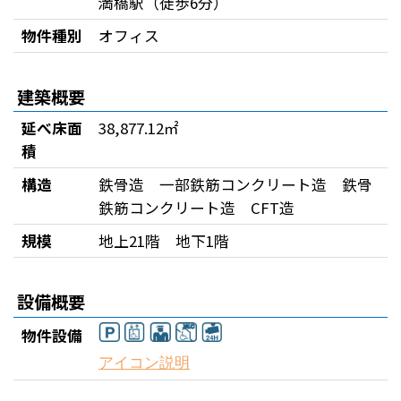
満橋駅（徒歩6分）
物件種別
オフィス
建築概要
延べ床面
38,877.12㎡
積
構造
鉄骨造 一部鉄筋コンクリート造 鉄骨
鉄筋コンクリート造 CFT造
規模
地上21階 地下1階
設備概要
物件設備
アイコン説明
飲食店併設
駐車場有