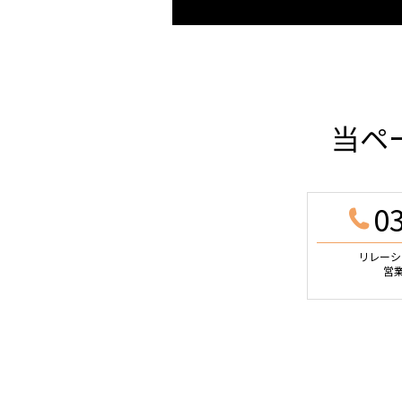
当ペ
0
リレーシ
営業