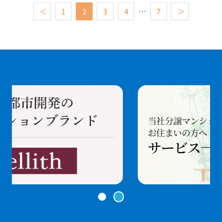
＜
1
2
3
4
…
7
＞