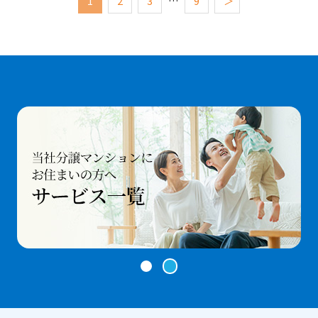
1
2
3
…
9
＞