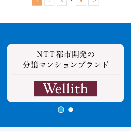
1
2
3
…
9
＞