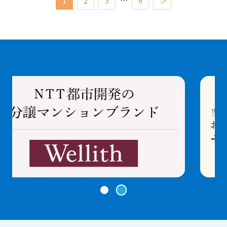
1
2
3
…
9
＞