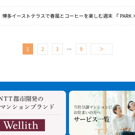
博多イーストテラスで春風とコーヒーを楽しむ週末 『 PARK × 
1
2
3
…
9
＞